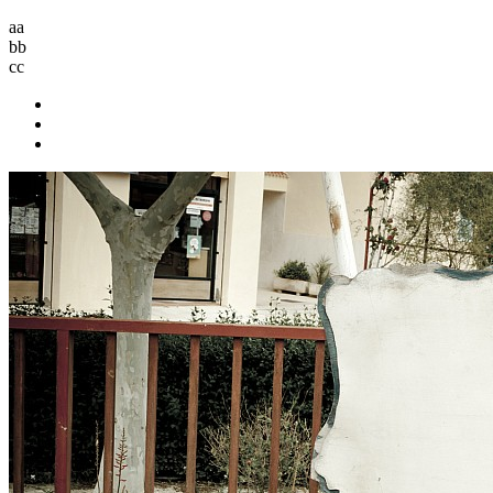
aa
bb
cc