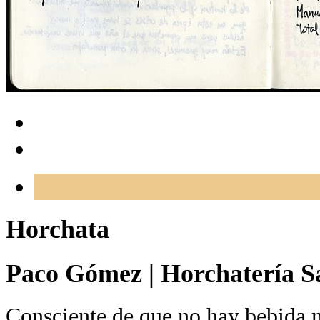
Horchata
Paco Gómez
|
Horchatería Sa
Consciente de que no hay bebida m